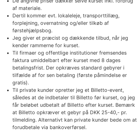
De angivne priser dækker selve kurset inkl. forbrug
af materiale.
Dertil kommer evt. lokaleleje, transporttillæg,
forplejning, overnatning og/eller tilkøb af
førstehjælpsbog.
Jeg giver et præcist og dækkende tilbud, når jeg
kender rammerne for kurset.
Til firmaer og offentlige institutioner fremsendes
faktura umiddelbart efter kurset med 8 dages
betalingsfrist. Der opkræves standard gebyrer i
tilfælde af for sen betaling (første påmindelse er
gratis).
Til private kunder opretter jeg et Billetto-event,
således at de indbetaler til Billetto før kurset, og jeg
får beløbet udbetalt af Billetto efter kurset. Bemærk
at Billetto opkræver et gebyr på DKK 25-40,- pr.
tilmelding. Alternativt kan private kunder bede om at
forudbetale via bankoverførsel.