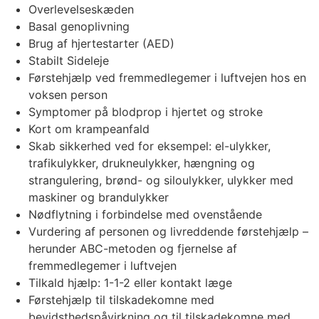
Overlevelseskæden
Basal genoplivning
Brug af hjertestarter (AED)
Stabilt Sideleje
Førstehjælp ved fremmedlegemer i luftvejen hos en
voksen person
Symptomer på blodprop i hjertet og stroke
Kort om krampeanfald
Skab sikkerhed ved for eksempel: el-ulykker,
trafikulykker, drukneulykker, hængning og
strangulering, brønd- og siloulykker, ulykker med
maskiner og brandulykker
Nødflytning i forbindelse med ovenstående
Vurdering af personen og livreddende førstehjælp –
herunder ABC-metoden og fjernelse af
fremmedlegemer i luftvejen
Tilkald hjælp: 1-1-2 eller kontakt læge
Førstehjælp til tilskadekomne med
bevidsthedspåvirkning og til tilskadekomne med