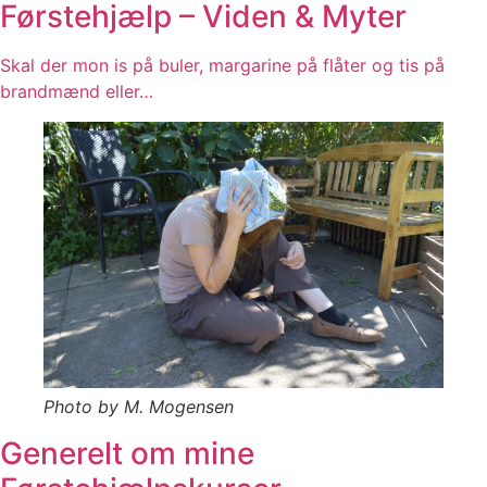
Førstehjælp – Viden & Myter
Skal der mon is på buler, margarine på flåter og tis på
brandmænd eller…
Photo by M. Mogensen
Generelt om mine