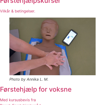
Førstehjælpskurser
Vilkår & betingelser.
Photo by Annika L. M.
Førstehjælp for voksne
Med kursusbevis fra