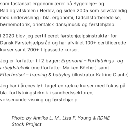
som fastansat ergonomilærer på Sygepleje- og
Radiografskolen i Herlev, og siden 2005 som selvstændig
med undervisning i bla. ergonomi, fødselsforberedelse,
børnemotorik, orientalsk dans/musik og førstehjælp.
I 2020 blev jeg certificeret førstehjælpsinstruktør for
Dansk Førstehjælpsråd og har afviklet 100+ certificerede
kurser samt 200+ tilpassede kurser.
Jeg er forfatter til 2 bøger:
Ergonomi – Forflytnings- og
arbejdsteknik
(medforfatter Maiken Böcher) samt
Efterfødsel – træning & babyleg
(illustrator Katrine Clante).
Jeg har i årenes løb taget en række kurser med fokus på
bla. forflytningsteknik i sundhedssektoren,
voksenundervisning og førstehjælp.
Photo by Annika L. M., Lisa F. Young & RDNE
Stock Project