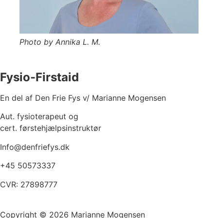
Photo by Annika L. M.
Fysio-Firstaid
En del af Den Frie Fys v/ Marianne Mogensen
Aut. fysioterapeut og
cert. førstehjælpsinstruktør
Info@denfriefys.dk
+45 50573337
CVR: 27898777
Copyright © 2026 Marianne Mogensen