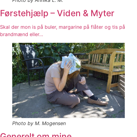
Photo by Annika L. M.
Førstehjælp – Viden & Myter
Skal der mon is på buler, margarine på flåter og tis på
brandmænd eller…
Photo by M. Mogensen
Generelt om mine