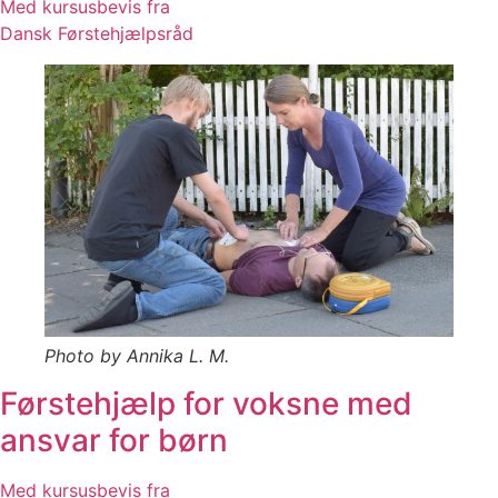
Med kursusbevis fra
Dansk Førstehjælpsråd
Photo by Annika L. M.
Førstehjælp for voksne med
ansvar for børn
Med kursusbevis fra