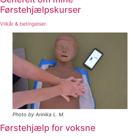
Førstehjælpskurser
Vilkår & betingelser.
Photo by Annika L. M.
Førstehjælp for voksne