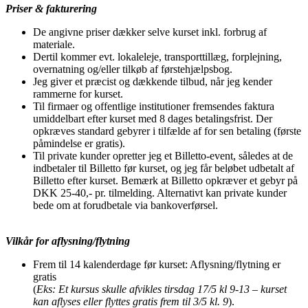
Priser & fakturering
De angivne priser dækker selve kurset inkl. forbrug af
materiale.
Dertil kommer evt. lokaleleje, transporttillæg, forplejning,
overnatning og/eller tilkøb af førstehjælpsbog.
Jeg giver et præcist og dækkende tilbud, når jeg kender
rammerne for kurset.
Til firmaer og offentlige institutioner fremsendes faktura
umiddelbart efter kurset med 8 dages betalingsfrist. Der
opkræves standard gebyrer i tilfælde af for sen betaling (første
påmindelse er gratis).
Til private kunder opretter jeg et Billetto-event, således at de
indbetaler til Billetto før kurset, og jeg får beløbet udbetalt af
Billetto efter kurset. Bemærk at Billetto opkræver et gebyr på
DKK 25-40,- pr. tilmelding. Alternativt kan private kunder
bede om at forudbetale via bankoverførsel.
Vilkår for aflysning/flytning
Frem til 14 kalenderdage før kurset: Aflysning/flytning er
gratis
(
Eks: Et kursus skulle afvikles tirsdag 17/5 kl 9-13 – kurset
kan aflyses eller flyttes gratis frem til 3/5 kl. 9
).