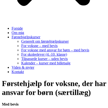
Forside
Om mig
Førstehjælpskurser
Generelt om førstehjælpskurser
For voksne – med bevis
For voksne med ansvar for børn – med bevis
For skoleelever (4.-10. klasse)
Tilpassede kurser – uden bevis
Kalender – kurser med billetsalg
Viden & myter
Kontakt
Førstehjælp for voksne, der har
ansvar for børn (særtillæg)
Med bevis