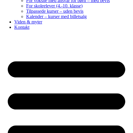
For voksne med ansvar for børn – med bevis
For skoleelever (4.-10. klasse)
Tilpassede kurser – uden bevis
Kalender – kurser med billetsalg
Viden & myter
Kontakt