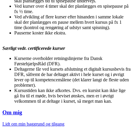
skal planlægges tid til spisepause undervejs.
Ved kurser over 4 timer skal der planlægges en spisepause på
fx ½ time.
Ved afvikling af flere kurser efter hinanden i samme lokale
skal der planlægges en pause mellem hvert kursus på fx 1
time (kontrol og rengøring af udstyr samt spisning).
Pauserne koster ikke ekstra.
Særligt vedr. certificerede kurser
Kurserne overholder retningslinjerne fra Dansk
FørstehjælpsRåd (DFR).
Deltagerne får ved kursets afslutning et digitalt kursusbevis fra
DFR, såfremt de har deltaget aktivt i hele kurset og i øvrigt
lever op til kompetencemålene (det klarer langt de fleste uden
problemer).
Kursustiden kan ikke afkortes. Dvs. en kursist kan ikke lige
gå fra til et møde, hvis beviset ønskes, men er i øvrigt
velkommen til at deltage i kurset, så meget man kan.
Om mig
Lidt om min baggrund og tilgang