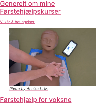
Generelt om mine
Førstehjælpskurser
Vilkår & betingelser.
Photo by Annika L. M.
Førstehjælp for voksne