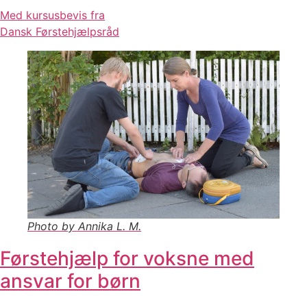
Med kursusbevis fra
Dansk Førstehjælpsråd
Photo by Annika L. M.
Førstehjælp for voksne med
ansvar for børn