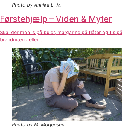
Photo by Annika L. M.
Førstehjælp – Viden & Myter
Skal der mon is på buler, margarine på flåter og tis på
brandmænd eller…
Photo by M. Mogensen