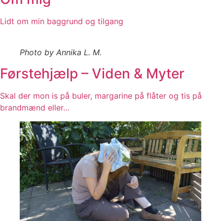
Lidt om min baggrund og tilgang
Photo by Annika L. M.
Førstehjælp – Viden & Myter
Skal der mon is på buler, margarine på flåter og tis på
brandmænd eller…